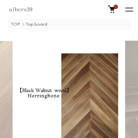
0
TOP
Top board