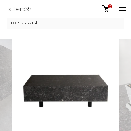
0
TOP
low table